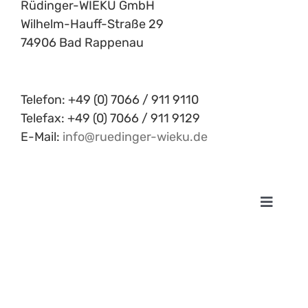
Rüdinger-WIEKU GmbH
Wilhelm-Hauff-Straße 29
74906 Bad Rappenau
Telefon: +49 (0) 7066 / 911 9110
Telefax: +49 (0) 7066 / 911 9129
E-Mail:
info@ruedinger-wieku.de
Toggle
Navigat
Impre
Daten