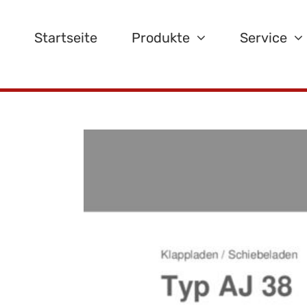
Zum
Inhalt
Startseite
Produkte
Service
springen
Zeige
grösseres
Bild