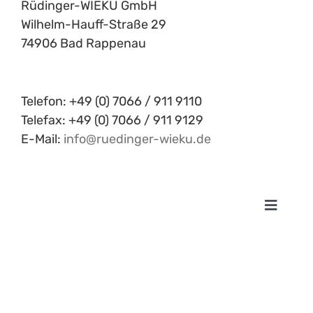
Rüdinger-WIEKU GmbH
Wilhelm-Hauff-Straße 29
74906 Bad Rappenau
Telefon: +49 (0) 7066 / 911 9110
Telefax: +49 (0) 7066 / 911 9129
E-Mail:
info@ruedinger-wieku.de
Toggle
Navigat
Impre
Daten