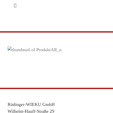
Zum
Toggle
Inhalt
Navigation
springen
Startseite
Produkte
Zeige
Service
grösseres
Bild
Händler-Login
Kontakt
Rüdinger-WIEKU GmbH
Wilhelm-Hauff-Straße 29