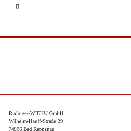
Zum
Toggle
Inhalt
Navigation
springen
Startseite
Produkte
Service
Händler-Login
Kontakt
Rüdinger-WIEKU GmbH
Wilhelm-Hauff-Straße 29
74906 Bad Rappenau