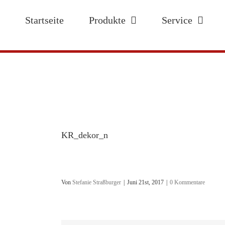
Zum
Inhalt
Startseite
Produkte
Service
springen
KR_dekor_n
Von
Stefanie Straßburger
|
Juni 21st, 2017
|
0 Kommentare