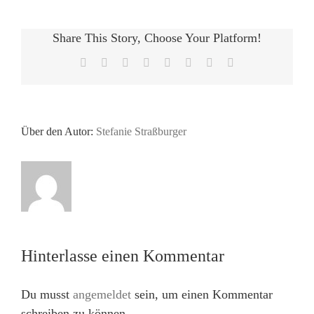
Share This Story, Choose Your Platform!
Facebook
X
Reddit
LinkedIn
Tumblr
Pinterest
Vk
E-
Mail
Über den Autor:
Stefanie Straßburger
Hinterlasse einen Kommentar
Du musst
angemeldet
sein, um einen Kommentar
schreiben zu können.