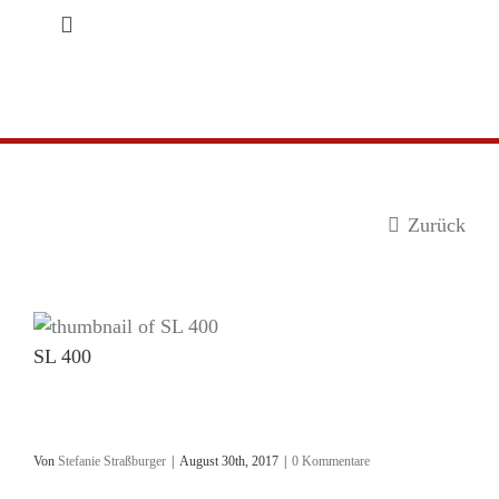
Zum
Toggle
Inhalt
Navigation
springen
Startseite
Produkte
Zurück
Service
Händler-Login
Zeige
grösseres
SL 400
Kontakt
Bild
Von
Stefanie Straßburger
|
August 30th, 2017
|
0 Kommentare