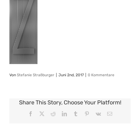
Von
Stefanie Straßburger
|
Juni 2nd, 2017
|
0 Kommentare
Share This Story, Choose Your Platform!
Facebook
X
Reddit
LinkedIn
Tumblr
Pinterest
Vk
E-
Mail