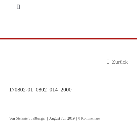
Zum
Toggle
Inhalt
Navigation
springen
Startseite
Produkte
Zurück
Service
Händler-Login
170802-01_0802_014_2000
Kontakt
Von
Stefanie Straßburger
|
August 7th, 2019
|
0 Kommentare