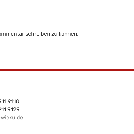
r
Kommentar schreiben zu können.
911 9110
 911 9129
-wieku.de